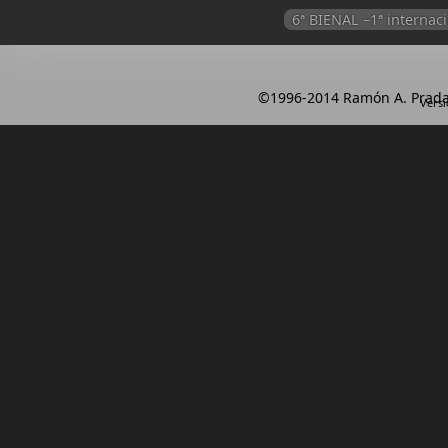
6ª BIENAL –1ª intern
©1996-2014 Ramón A. Prada
Versi