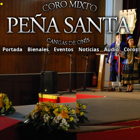
●
Portada
Bienales
Eventos
Noticias
Audio
Coros