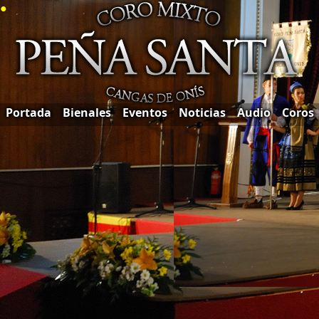
●
Portada
Bienales
Eventos
Noticias
Audio
Coros