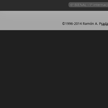
6ª BIENAL –1ª intern
©1996-2014 Ramón A. Prada
Versi