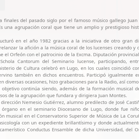
 finales del pasado siglo por el famoso músico gallego Juan 
 una agrupación coral que tiene un amplio y prestigioso hist
ucturó en el año 1982 gracias a la iniciativa de otro gran di
elanzar la afición a la música coral de los lucenses creando y 
 el Orfeón con el patrocinio de la Excma. Diputación provincial
 Schola Cantorum del Seminario lucense, participando, entr
sterio de Cultura celebró en Lugo, en los cuales coincidió co
rvino también en dichos encuentros. Participó igualmente en
n diversas ocasiones, hizo grabaciones para la Radio, así como 
l objetivo continúa siendo, además de la formación musical d
asos de la agrupación que fundara y dirigiera Juan Montes.
dirección Nemesio Gutiérrez, alumno predilecto de José Castiñ
 y órgano en el seminario Diocesano de Lugo, donde fue niño
n musical en el Conservatorio Superior de Música de La Coru
icología con un expediente brillantísimo y donde actualmente
o camerístico Conductus Ensamble de dicha Universidad, del O