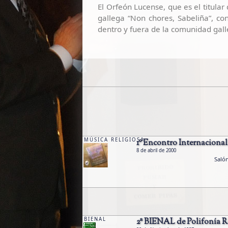
El Orfeón Lucense, que es el titula
gallega “Non chores, Sabeliña”, co
dentro y fuera de la comunidad gall
MÚSICA RELIGIOSA
1º Encontro Internacion
8 de abril de 2000
Salón
BIENAL
2ª BIENAL de Polifonía 