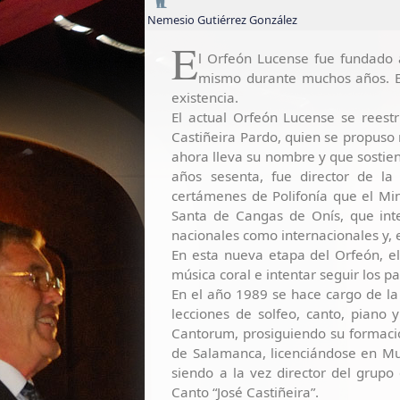
Nemesio Gutiérrez González
E
l Orfeón Lucense fue fundado a
mismo durante muchos años. Es
existencia.
El actual Orfeón Lucense se reestr
Castiñeira Pardo, quien se propuso r
ahora lleva su nombre y que sostiene
años sesenta, fue director de la
certámenes de Polifonía que el Mini
Santa de Cangas de Onís, que inte
nacionales como internacionales y, e
En esta nueva etapa del Orfeón, e
música coral e intentar seguir los p
En el año 1989 se hace cargo de la 
lecciones de solfeo, canto, piano
Cantorum, prosiguiendo su formació
de Salamanca, licenciándose en Mus
siendo a la vez director del grup
Canto “José Castiñeira”.