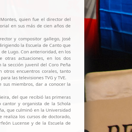
Montes, quien fue el director del
orial en sus más de cien años de
rector y compositor gallego, José
dirigiendo la Escuela de Canto que
 de Lugo. Con anterioridad, en los
e otras actuaciones, en los dos
n la sección juvenil del Coro Peña
 otros encuentros corales, tanto
para las televisiones TVG y TVE.
e sus miembros, dar a conocer la
eira, del que recibió las primeras
 cantor y organista de la Schola
ña, que culminó en la Universidad
 realiza los cursos de doctorado,
rfeón Lucense y de la Escuela de