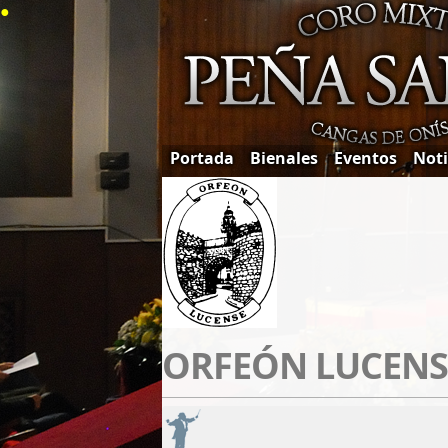
●
Portada
Bienales
Eventos
Noti
ORFEÓN LUCENS