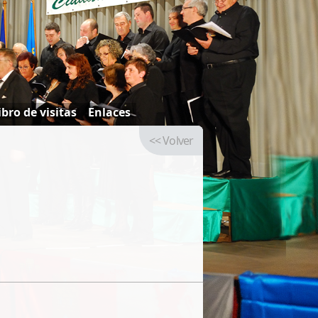
ibro de visitas
Enlaces
<< Volver