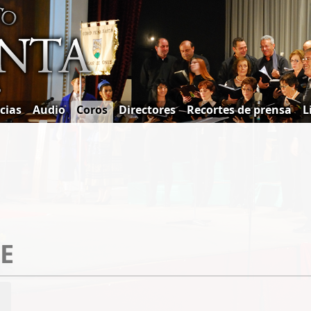
cias
Audio
Coros
Directores
Recortes de prensa
L
E