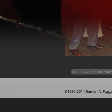
6ª BIENAL –1ª intern
©1996-2014 Ramón A. Prada
Versi