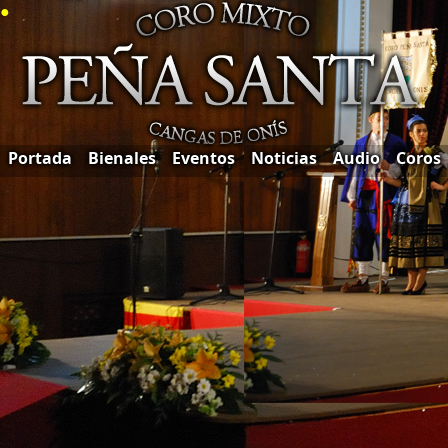
●
Portada
Bienales
Eventos
Noticias
Audio
Coros