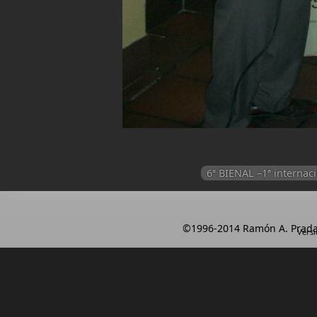
6ª BIENAL –1ª intern
©1996-2014 Ramón A. Prada
Versi