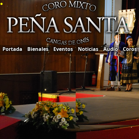
●
Portada
Bienales
Eventos
Noticias
Audio
Coros