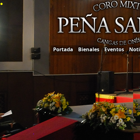
●
Portada
Bienales
Eventos
Noti