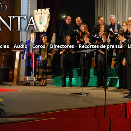
cias
Audio
Coros
Directores
Recortes de prensa
L