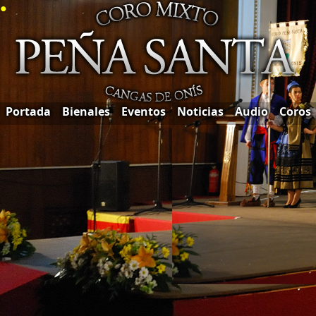
●
Portada
Bienales
Eventos
Noticias
Audio
Coros