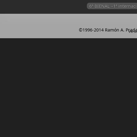
6ª BIENAL –1ª intern
©1996-2014 Ramón A. Prada
Versi