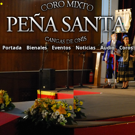
●
Portada
Bienales
Eventos
Noticias
Audio
Coros