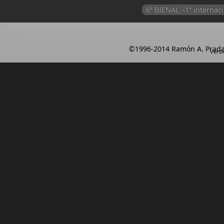
6ª BIENAL –1ª intern
©1996-2014 Ramón A. Prada
Versi