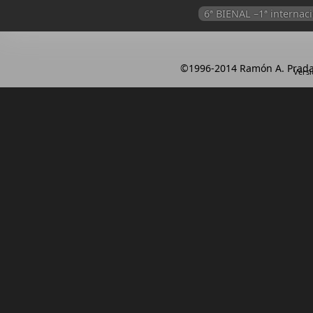
6ª BIENAL –1ª intern
©1996-2014 Ramón A. Prada
Versi