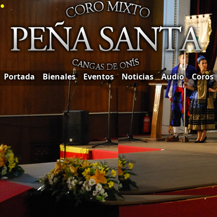
●
Portada
Bienales
Eventos
Noticias
Audio
Coros