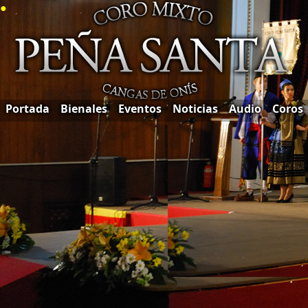
●
Portada
Bienales
Eventos
Noticias
Audio
Coros