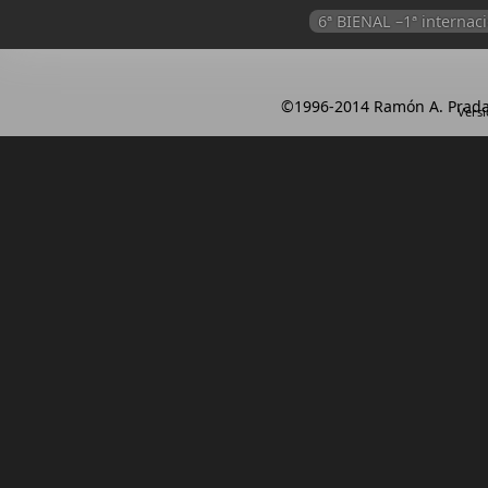
6ª BIENAL –1ª intern
©1996-2014 Ramón A. Prada
Versi