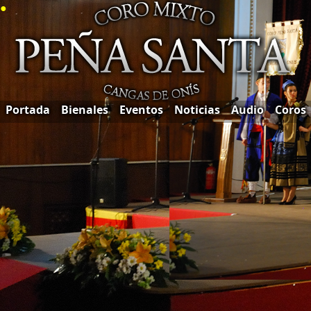
●
Portada
Bienales
Eventos
Noticias
Audio
Coros