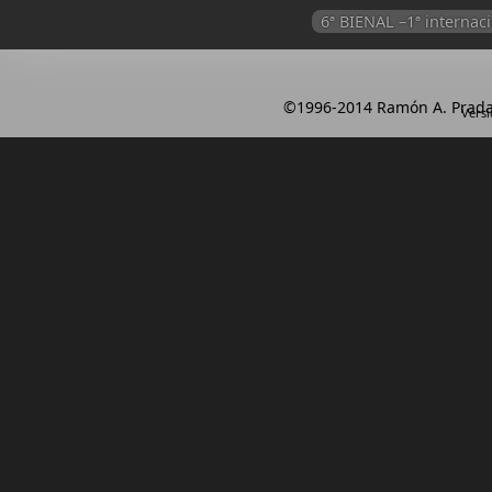
6ª BIENAL –1ª intern
©1996-2014 Ramón A. Prada
Versi