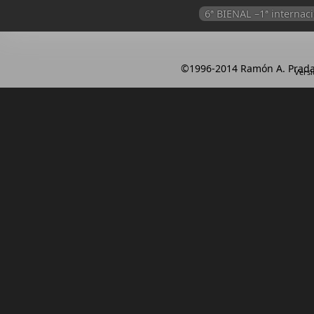
6ª BIENAL –1ª intern
©1996-2014 Ramón A. Prada
Versi