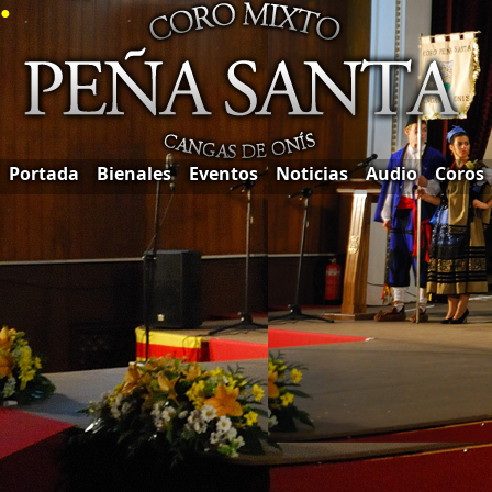
●
Portada
Bienales
Eventos
Noticias
Audio
Coros